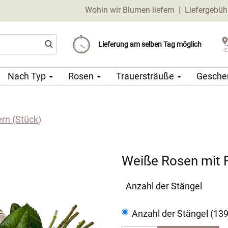
Wohin wir Blumen liefern
|
Liefergebüh
Liefergebühr ab 69 CZK
Wählen Sie Ihr Lieferdatum
Lieferung am selben Tag möglich
Nach Typ
Rosen
Trauersträuße
Gesche
rn (Stück)
Weiße Rosen mit 
Anzahl der Stängel
Anzahl der Stängel (13