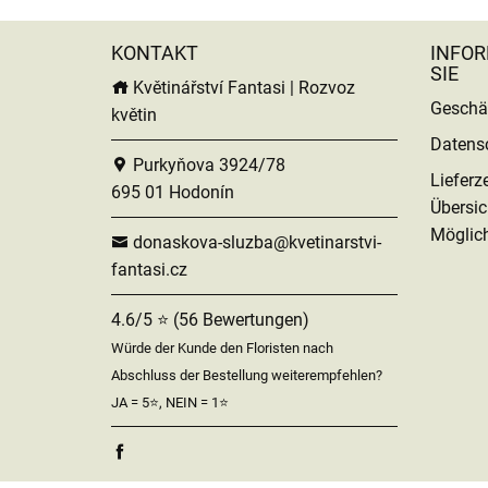
KONTAKT
INFOR
SIE
Květinářství Fantasi | Rozvoz
Geschä
květin
Datens
Purkyňova 3924/78
Lieferz
695 01 Hodonín
Übersic
Möglich
donaskova-sluzba@kvetinarstvi-
fantasi.cz
4.6/5 ⭐ (56 Bewertungen)
Würde der Kunde den Floristen nach
Abschluss der Bestellung weiterempfehlen?
JA = 5⭐, NEIN = 1⭐