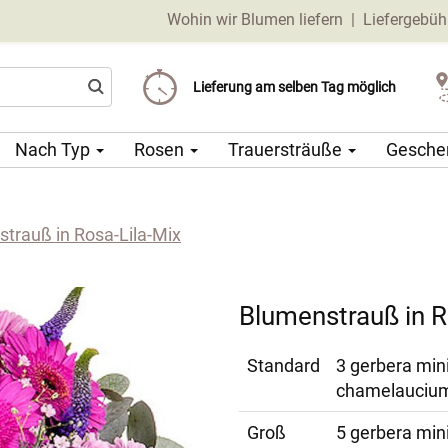
Wohin wir Blumen liefern
|
Liefergebüh
Liefergebühr ab 69 CZK
Wählen Sie Ihr Lieferdatum
Lieferung am selben Tag möglich
Nach Typ
Rosen
Trauersträuße
Gesche
trauß in Rosa-Lila-Mix
Blumenstrauß in R
Standard
3 gerbera min
chamelaucium,
Groß
5 gerbera mini