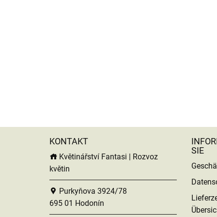
KONTAKT
INFOR
SIE
Květinářství Fantasi | Rozvoz
Geschä
květin
Datens
Purkyňova 3924/78
Lieferz
695 01 Hodonín
Übersic