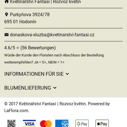
Květinářství Fantasi | Rozvoz květin
Purkyňova 3924/78
695 01 Hodonín
donaskova-sluzba@kvetinarstvi-fantasi.cz
4.6/5 ⭐ (56 Bewertungen)
Würde der Kunde den Floristen nach Abschluss der Bestellung
weiterempfehlen? JA = 5⭐, NEIN = 1⭐
INFORMATIONEN FÜR SIE
Geschäftsbedingungen
BLUMENLIEFERUNG
Datenschutz
Liefergebühren
Lieferzeiten für Blumen – Übersicht der Möglichkeiten
© 2017 Květinářství Fantasi | Rozvoz květin. Powered by
Wohin wir Blumen liefern
LaFlora.com
.
Cookies
Kontakt