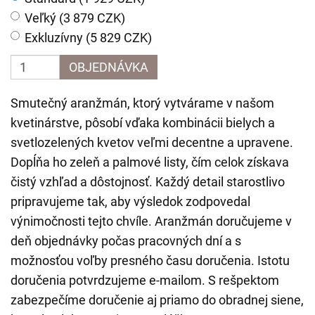
Veľký (3 879 CZK)
Exkluzívny (5 829 CZK)
OBJEDNÁVKA
Smutečný aranžmán, ktorý vytvárame v našom
kvetinárstve, pôsobí vďaka kombinácii bielych a
svetlozelených kvetov veľmi decentne a upravene.
Dopĺňa ho zeleň a palmové listy, čím celok získava
čistý vzhľad a dôstojnosť. Každý detail starostlivo
pripravujeme tak, aby výsledok zodpovedal
výnimočnosti tejto chvíle. Aranžmán doručujeme v
deň objednávky počas pracovných dní a s
možnosťou voľby presného času doručenia. Istotu
doručenia potvrdzujeme e-mailom. S rešpektom
zabezpečíme doručenie aj priamo do obradnej siene,