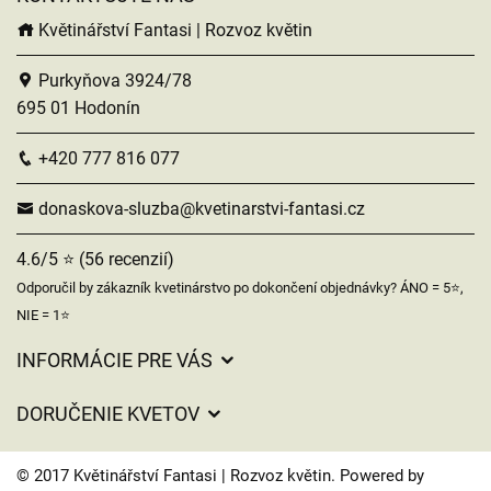
Květinářství Fantasi | Rozvoz květin
Purkyňova 3924/78
695 01 Hodonín
+420 777 816 077
donaskova-sluzba@kvetinarstvi-fantasi.cz
4.6/5 ⭐ (56 recenzií)
Odporučil by zákazník kvetinárstvo po dokončení objednávky? ÁNO = 5⭐,
NIE = 1⭐
INFORMÁCIE PRE VÁS
Všeobecné obchodné podmienky
DORUČENIE KVETOV
Ochrana osobných údajov
Poplatky za doručenie
Časy doručenia kvetov – prehľad možností
© 2017 Květinářství Fantasi | Rozvoz květin. Powered by
Kam doručujeme kvety