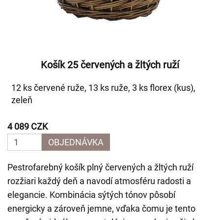
Košík 25 červených a žltých ruží
12 ks červené ruže, 13 ks ruže, 3 ks florex (kus),
zeleň
4 089 CZK
OBJEDNÁVKA
Pestrofarebný košík plný červených a žltých ruží
rozžiari každý deň a navodí atmosféru radosti a
elegancie. Kombinácia sýtých tónov pôsobí
energicky a zároveň jemne, vďaka čomu je tento