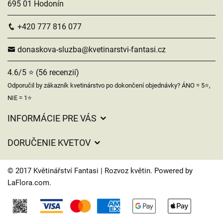
695 01 Hodonín
+420 777 816 077
donaskova-sluzba@kvetinarstvi-fantasi.cz
4.6/5 ⭐ (56 recenzií)
Odporučil by zákazník kvetinárstvo po dokončení objednávky? ÁNO = 5⭐,
NIE = 1⭐
INFORMÁCIE PRE VÁS
Všeobecné obchodné podmienky
DORUČENIE KVETOV
Ochrana osobných údajov
Poplatky za doručenie
Časy doručenia kvetov – prehľad možností
© 2017 Květinářství Fantasi | Rozvoz květin. Powered by
Kam doručujeme kvety
LaFlora.com
.
Súbory cookie
Kontaktujte nás