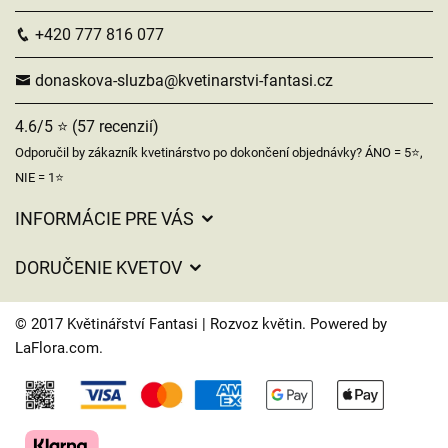
+420 777 816 077
donaskova-sluzba@kvetinarstvi-fantasi.cz
4.6/5 ⭐ (57 recenzií)
Odporučil by zákazník kvetinárstvo po dokončení objednávky? ÁNO = 5⭐,
NIE = 1⭐
INFORMÁCIE PRE VÁS
Všeobecné obchodné podmienky
DORUČENIE KVETOV
Ochrana osobných údajov
Poplatky za doručenie
Časy doručenia kvetov – prehľad možností
© 2017 Květinářství Fantasi | Rozvoz květin. Powered by
Kam doručujeme kvety
LaFlora.com
.
Súbory cookie
Kontaktujte nás