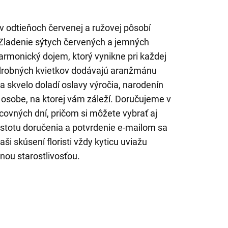
 v odtieňoch červenej a ružovej pôsobí
 Zladenie sýtych červených a jemných
armonický dojem, ktorý vynikne pri každej
ty drobných kvietkov dodávajú aranžmánu
ca skvelo doladí oslavy výročia, narodenín
 osobe, na ktorej vám záleží. Doručujeme v
ovných dní, pričom si môžete vybrať aj
istotu doručenia a potvrdenie e-mailom sa
i skúsení floristi vždy kyticu uviažu
nou starostlivosťou.