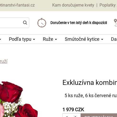
narstvi-fantasi.cz
Kam doručujeme kvety
|
Poplatky 
Vyberte si dátum doručenia
Doručenie v ten istý deň k dispozícii
Poplatok za doručenie od 69 CZK
Podľa typu
Ruže
Smútočné kytice
Da
ruží
Exkluzívna kombin
5 ks ruže, 6 ks červené ru
1 979 CZK