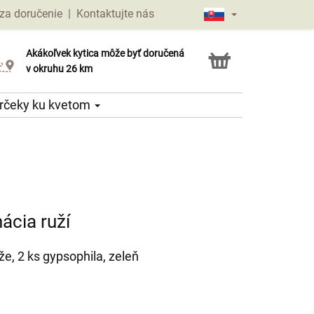
za doručenie
|
Kontaktujte nás
Akákoľvek kytica môže byť doručená
Služba Click & Collect
v okruhu 26 km
rčeky ku kvetom
ácia ruží
že, 2 ks gypsophila, zeleň