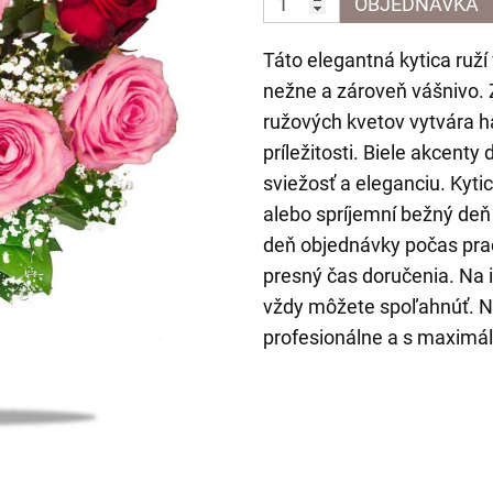
OBJEDNÁVKA
Táto elegantná kytica ruží
nežne a zároveň vášnivo.
ružových kvetov vytvára h
príležitosti. Biele akcen
sviežosť a eleganciu. Kyti
alebo spríjemní bežný deň
deň objednávky počas prac
presný čas doručenia. Na 
vždy môžete spoľahnúť. Naš
profesionálne a s maximál