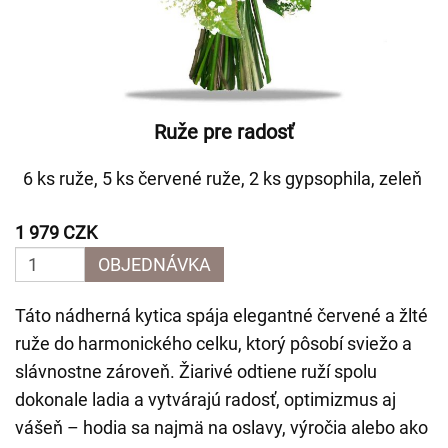
Ruže pre radosť
6 ks ruže, 5 ks červené ruže, 2 ks gypsophila, zeleň
1 979 CZK
OBJEDNÁVKA
Táto nádherná kytica spája elegantné červené a žlté
ruže do harmonického celku, ktorý pôsobí sviežo a
slávnostne zároveň. Žiarivé odtiene ruží spolu
dokonale ladia a vytvárajú radosť, optimizmus aj
vášeň – hodia sa najmä na oslavy, výročia alebo ako