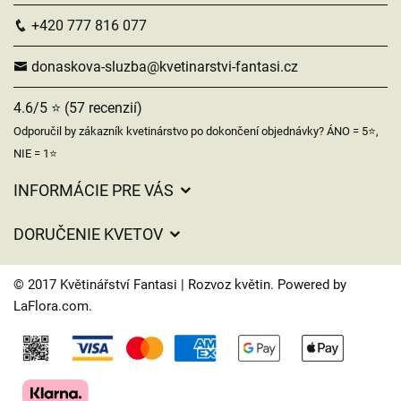
+420 777 816 077
donaskova-sluzba@kvetinarstvi-fantasi.cz
4.6/5 ⭐ (57 recenzií)
Odporučil by zákazník kvetinárstvo po dokončení objednávky? ÁNO = 5⭐,
NIE = 1⭐
INFORMÁCIE PRE VÁS
Všeobecné obchodné podmienky
DORUČENIE KVETOV
Ochrana osobných údajov
Poplatky za doručenie
Časy doručenia kvetov – prehľad možností
© 2017 Květinářství Fantasi | Rozvoz květin. Powered by
Kam doručujeme kvety
LaFlora.com
.
Súbory cookie
Kontaktujte nás