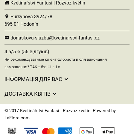
Květinářství Fantasi | Rozvoz květin
Purkyňova 3924/78
695 01 Hodonín
donaskova-sluzba@kvetinarstvi-fantasi.cz
4.6/5 ⭐ (56 відгуків)
Чи рекомендуватиме клієнт флориста після виконання
замовлення? ТАК = 5⭐, НІ = 1⭐
ІНФОРМАЦІЯ ДЛЯ ВАС
Загальні умови ведення господарської діяльності
ДОСТАВКА КВІТІВ
Захист персональних даних
Вартість доставки
Час доставки квітів – огляд можливостей
© 2017 Květinářství Fantasi | Rozvoz květin. Powered by
Куди ми доставляємо квіти
LaFlora.com
.
Файли cookie
Контакти