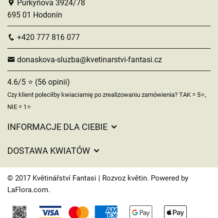
Purkyňova 3924/78
695 01 Hodonín
+420 777 816 077
donaskova-sluzba@kvetinarstvi-fantasi.cz
4.6/5 ⭐ (56 opinii)
Czy klient poleciłby kwiaciarnię po zrealizowaniu zamówienia? TAK = 5⭐,
NIE = 1⭐
INFORMACJE DLA CIEBIE
Regulamin sklepu internetowego
DOSTAWA KWIATÓW
Ochrona danych osobowych
Opłaty za dostawę
Czasy dostawy kwiatów – przegląd możliwości
© 2017 Květinářství Fantasi | Rozvoz květin. Powered by
Gdzie dostarczamy kwiaty
LaFlora.com
.
Ciasteczka
Kontakt