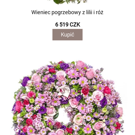
Wieniec pogrzebowy z lilii i róż
6 519 CZK
Kupić