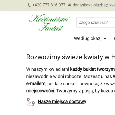
+420 777 816 077
donaskova-sluzba@kveti
Według okazji
Rozwozimy świeże kwiaty w Ho
W naszym kwiaciarni
każdy bukiet tworzym
niezawodnie w dni robocze. Możesz u nas
e-mailem
, co daje spokój i pewność, że ws
miejscowości
. Tworzymy z pasją, by każda
Nasze miejsca dostawy