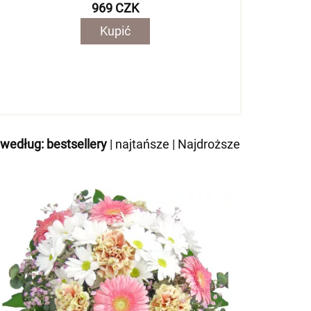
969 CZK
Kupić
 według:
bestsellery
|
najtańsze
|
Najdroższe