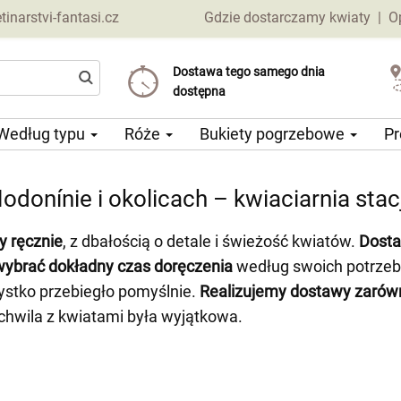
narstvi-fantasi.cz
Gdzie dostarczamy kwiaty
|
O
Dostawa tego samego dnia
Wybierz datę dostawy
Koszt dostawy już od 69 CZK
dostępna
Według typu
Róże
Bukiety pogrzebowe
Pr
donínie i okolicach – kwiaciarnia sta
y ręcznie
, z dbałością o detale i świeżość kwiatów.
Dosta
wybrać dokładny czas doręczenia
według swoich potrze
zystko przebiegło pomyślnie.
Realizujemy dostawy zarówno
 chwila z kwiatami była wyjątkowa.