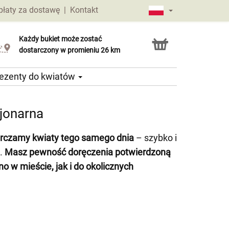
płaty za dostawę
|
Kontakt
Każdy bukiet może zostać
Usługa Click & Collect
dostarczony w promieniu 26 km
ezenty do kwiatów
cjonarna
rczamy kwiaty tego samego dnia
– szybko i
b.
Masz pewność doręczenia potwierdzoną
 w mieście, jak i do okolicznych