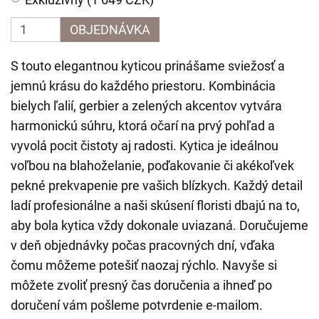
OBJEDNÁVKA
S touto elegantnou kyticou prinášame sviežosť a
jemnú krásu do každého priestoru. Kombinácia
bielych ľalií, gerbier a zelených akcentov vytvára
harmonickú súhru, ktorá očarí na prvý pohľad a
vyvolá pocit čistoty aj radosti. Kytica je ideálnou
voľbou na blahoželanie, poďakovanie či akékoľvek
pekné prekvapenie pre vašich blízkych. Každý detail
ladí profesionálne a naši skúsení floristi dbajú na to,
aby bola kytica vždy dokonale uviazaná. Doručujeme
v deň objednávky počas pracovných dní, vďaka
čomu môžeme potešiť naozaj rýchlo. Navyše si
môžete zvoliť presný čas doručenia a ihneď po
doručení vám pošleme potvrdenie e-mailom.