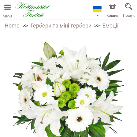
Кошик
Пошук
Menu
Home
Гербери та міні-гербери
Емоції