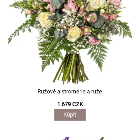
Ružové alstromérie a ruže
1 679 CZK
Kúpiť