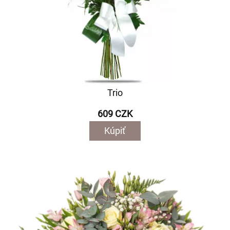
Trio
609 CZK
Kúpiť