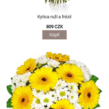
Kytica ruží a frézií
809 CZK
Kúpiť