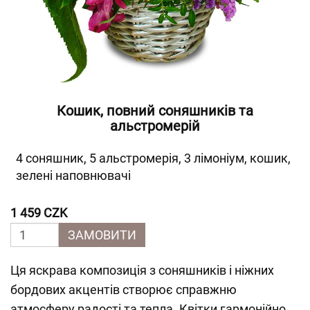
Кошик, повний соняшників та
альстромерій
4 соняшник, 5 альстромерія, 3 лімоніум, кошик,
зелені наповнювачі
1 459 CZK
ЗАМОВИТИ
Ця яскрава композиція з соняшників і ніжних
бордових акцентів створює справжню
атмосферу радості та тепла. Квітки гармонійно