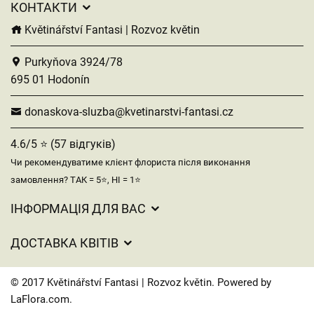
КОНТАКТИ
Květinářství Fantasi | Rozvoz květin
Purkyňova 3924/78
695 01 Hodonín
donaskova-sluzba@kvetinarstvi-fantasi.cz
4.6/5 ⭐ (57 відгуків)
Чи рекомендуватиме клієнт флориста після виконання
замовлення? ТАК = 5⭐, НІ = 1⭐
ІНФОРМАЦІЯ ДЛЯ ВАС
Загальні умови ведення господарської діяльності
ДОСТАВКА КВІТІВ
Захист персональних даних
Вартість доставки
Час доставки квітів – огляд можливостей
© 2017 Květinářství Fantasi | Rozvoz květin. Powered by
Куди ми доставляємо квіти
LaFlora.com
.
Файли cookie