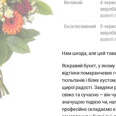
Великий
4 черво
звіробі
золоті 
Ексклюзивний
5 черво
звіробі
золоті 
Нам шкода, але цей това
Яскравий букет, у якому
відтінки помаранчевих г
тюльпанів і білих еусто
щирої радості. Завдяки р
свіжо та сучасно — він ч
значущою подією чи, на
професійно складаємо ко