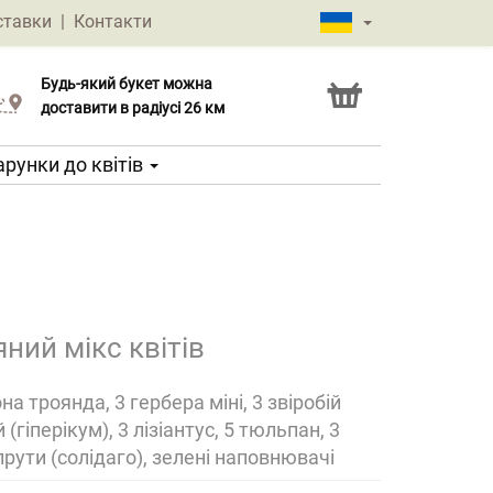
ставки
|
Контакти
Будь-який букет можна
Послуга Click & Collect
доставити в радіусі 26 км
рунки до квітів
ний мікс квітів
на троянда, 3 гербера міні, 3 звіробій
й (гіперікум), 3 лізіантус, 5 тюльпан, 3
прути (солідаго), зелені наповнювачі