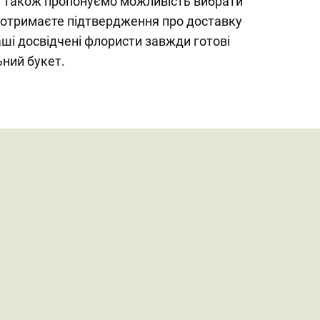
 а також пропонуємо можливість вибрати
и отримаєте підтвердження про доставку
ші досвідчені флористи завжди готові
ьний букет.