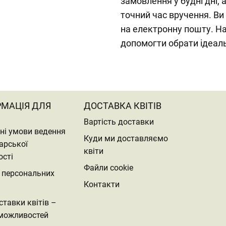
замовлення у будні дні,
точний час вручення. В
на електронну пошту. На
допомогти обрати ідеал
РМАЦІЯ ДЛЯ
ДОСТАВКА КВІТІВ
Вартість доставки
ні умови ведення
Куди ми доставляємо
арської
квіти
ості
Файли cookie
 персональних
Контакти
ставки квітів –
можливостей