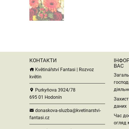
КОНТАКТИ
ІНФО
ВАС
Květinářství Fantasi | Rozvoz
Загаль
květin
господ
діяльн
Purkyňova 3924/78
695 01 Hodonín
Захист
даних
donaskova-sluzba@kvetinarstvi-
Час до
fantasi.cz
огляд 