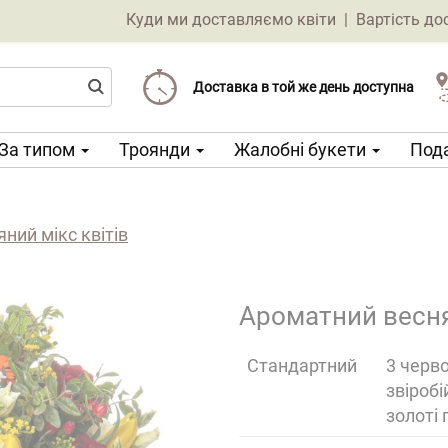
Куди ми доставляємо квіти
|
Вартість до
Доставка від 69 CZK
Виберіть дату доставки
Доставка в той же день доступна
За типом
Троянди
Жалобні букети
Пода
ний мікс квітів
Ароматний весня
Cтандартний
3 черво
звіробі
золоті 