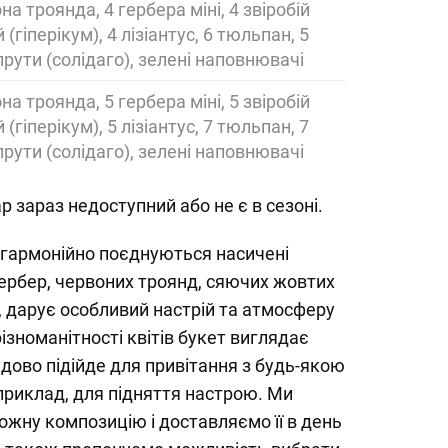
на троянда, 4 гербера міні, 4 звіробій
й (гіперікум), 4 лізіантус, 6 тюльпан, 5
прути (солідаго), зелені наповнювачі
на троянда, 5 гербера міні, 5 звіробій
й (гіперікум), 5 лізіантус, 7 тюльпан, 7
прути (солідаго), зелені наповнювачі
р зараз недоступний або не є в сезоні.
 гармонійно поєднуються насичені
ербер, червоних троянд, сяючих жовтих
м, дарує особливий настрій та атмосферу
ізноманітності квітів букет виглядає
удово підійде для привітання з будь-якою
приклад, для підняття настрою. Ми
жну композицію і доставляємо її в день