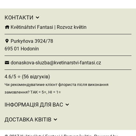
КОНТАКТИ
Květinářství Fantasi | Rozvoz květin
Purkyňova 3924/78
695 01 Hodonín
donaskova-sluzba@kvetinarstvi-fantasi.cz
4.6/5 ⭐ (56 відгуків)
Чи рекомендуватиме клієнт флориста після виконання
замовлення? ТАК = 5⭐, НІ = 1⭐
ІНФОРМАЦІЯ ДЛЯ ВАС
Загальні умови ведення господарської діяльності
ДОСТАВКА КВІТІВ
Захист персональних даних
Вартість доставки
Час доставки квітів – огляд можливостей