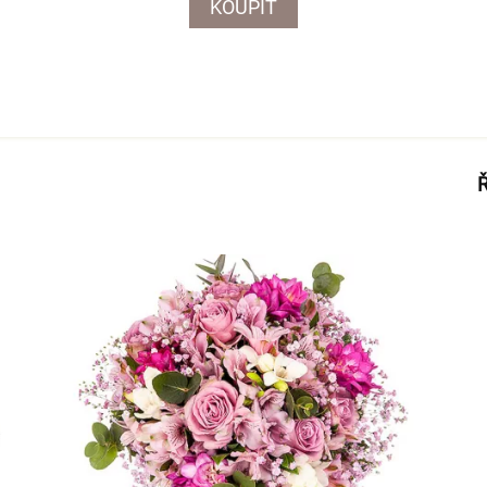
KOUPIT
Ř