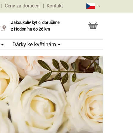
|
Ceny za doručení
|
Kontakt
Jakoukoliv kytici doručíme
Možnost vyzvednout v naší květince
z Hodonína do 26 km
e
Dárky ke květinám