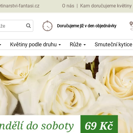
narstvi-fantasi.cz
O nás
|
Kam doručujeme květiny
Doručujeme již od 69 Kč
Doručujeme již v den objednávky
Možný výběr času a dne doručení
Květiny podle druhu
Růže
Smuteční kytic