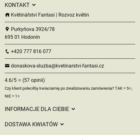
KONTAKT
Květinářství Fantasi | Rozvoz květin
Purkyňova 3924/78
695 01 Hodonín
+420 777 816 077
donaskova-sluzba@kvetinarstvi-fantasi.cz
4.6/5 ⭐ (57 opinii)
Czy klient poleciłby kwiaciarnię po zrealizowaniu zamówienia? TAK = 5⭐,
NIE = 1⭐
INFORMACJE DLA CIEBIE
Regulamin sklepu internetowego
DOSTAWA KWIATÓW
Ochrona danych osobowych
Opłaty za dostawę
Czasy dostawy kwiatów – przegląd możliwości