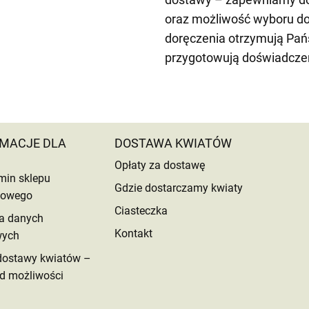
oraz możliwość wyboru do
doręczenia otrzymują Pań
przygotowują doświadczeni 
MACJE DLA
DOSTAWA KWIATÓW
Opłaty za dostawę
min sklepu
Gdzie dostarczamy kwiaty
etowego
Ciasteczka
a danych
Kontakt
wych
dostawy kwiatów –
d możliwości