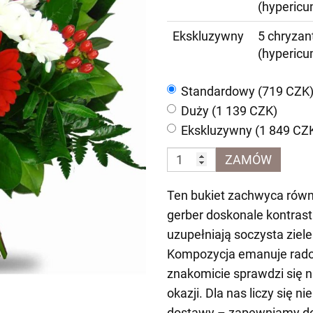
(hypericu
Ekskluzywny
5 chryzan
(hypericu
Standardowy (719 CZK
Duży (1 139 CZK)
Ekskluzywny (1 849 CZ
ZAMÓW
Ten bukiet zachwyca rów
gerber doskonale kontrast
uzupełniają soczysta ziel
Kompozycja emanuje radoś
znakomicie sprawdzi się na
okazji. Dla nas liczy się n
dostawy – zapewniamy do