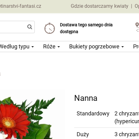
narstvi-fantasi.cz
Gdzie dostarczamy kwiaty
|
O
Dostawa tego samego dnia
Wybierz datę dostawy
Koszt dostawy już od 69 CZK
dostępna
Według typu
Róże
Bukiety pogrzebowe
Pr
a
Nanna
Standardowy
2 chryzan
(hypericu
Duży
3 chryzan