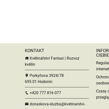
KONTAKT
INFOR
CIEBIE
Květinářství Fantasi | Rozvoz
Regula
květin
intern
Purkyňova 3924/78
Ochron
695 01 Hodonín
osobo
Czasy 
+420 777 816 077
przeglą
donaskova-sluzba@kvetinarstvi-