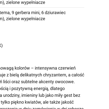
m), zielone wypełniacze
tema, 9 gerbera mini, 6 dziurawiec
m), zielone wypełniacze
)
K)
nowagą kolorów – intensywna czerwień
uje z bielą delikatnych chryzantem, a całość
eń liści oraz subtelne akcenty owocowe.
cią i pozytywną energią, dlatego
 urodziny, imieniny lub jako miły gest bez
ie tylko piękno kwiatów, ale także jakość
ręczenie w dniu zamówienia w dni robocze