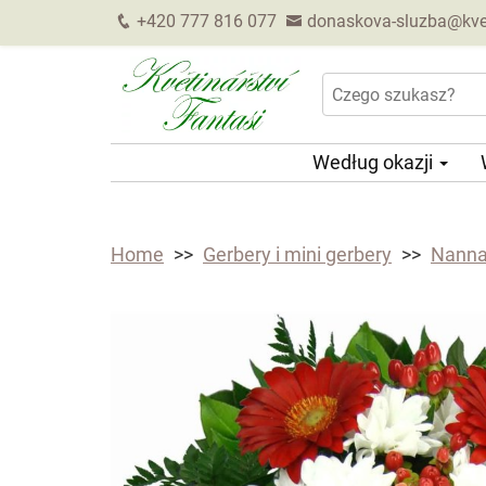
+420 777 816 077
donaskova-sluzba@kveti
Według okazji
Home
Gerbery i mini gerbery
Nann