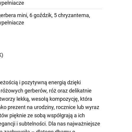
ypełniacze
gerbera mini, 6 goździk, 5 chryzantema,
ypełniacze
)
K)
żością i pozytywną energią dzięki
różowych gerberów, róż oraz delikatnie
 tworzy lekką, wesołą kompozycję, która
ko prezent na urodziny, rocznice lub wyraz
tów pięknie ze sobą współgrają a ich
egancji i subtelności. Dla nas najważniejsze
ja zachwyciła – dlatego dbamy o