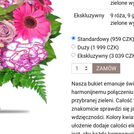
zielone w
Ekskluzywny
9 róża, 9 
zielone w
Standardowy (959 CZK
Duży (1 999 CZK)
Ekskluzywny (3 039 CZ
ZAMÓW
Nasza bukiet emanuje świe
harmonijnemu połączeniu 
przybranej zieleni. Całość
znakomicie sprawdzi się ja
wdzięczności. Kolory kwia
ułożenie dodaje całości el
jest, aby każda kompozyc