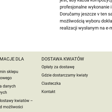
profesjonalne wykonanie 
Doručamy jeszcze v ten s
możliwością wyboru dokła
realizacji wysłanym na e-m
MACJE DLA
DOSTAWA KWIATÓW
Opłaty za dostawę
min sklepu
Gdzie dostarczamy kwiaty
etowego
Ciasteczka
a danych
Kontakt
wych
dostawy kwiatów –
d możliwości