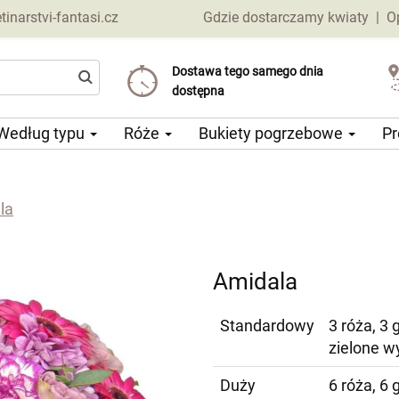
narstvi-fantasi.cz
Gdzie dostarczamy kwiaty
|
O
Dostawa tego samego dnia
Wybierz datę dostawy
Koszt dostawy już od 69 CZK
dostępna
Według typu
Róże
Bukiety pogrzebowe
Pr
la
Amidala
Standardowy
3 róża, 3 
zielone w
Duży
6 róża, 6 