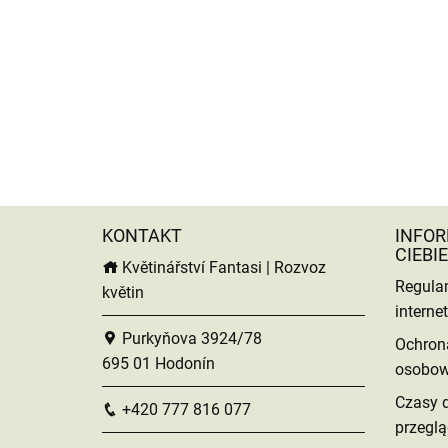
KONTAKT
INFOR
CIEBIE
Květinářství Fantasi | Rozvoz
Regula
květin
intern
Purkyňova 3924/78
Ochron
695 01 Hodonín
osobo
Czasy 
+420 777 816 077
przeglą