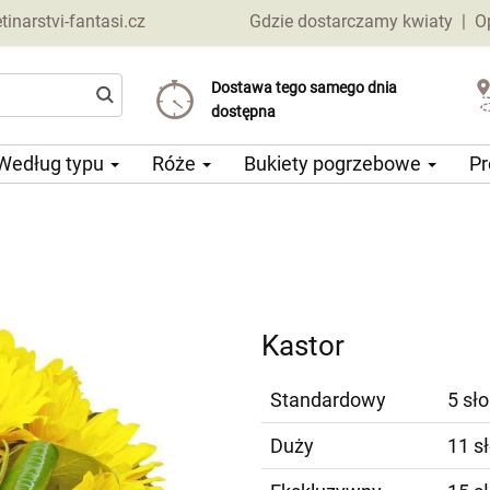
narstvi-fantasi.cz
Gdzie dostarczamy kwiaty
|
O
Dostawa tego samego dnia
Wybierz datę dostawy
Koszt dostawy już od 69 CZK
dostępna
Według typu
Róże
Bukiety pogrzebowe
Pr
Kastor
Standardowy
5 sł
Duży
11 s