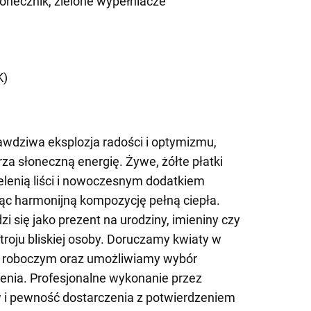
łonecznik, zielone wypełniacze
)
K)
awdziwa eksplozja radości i optymizmu,
a słoneczną energię. Żywe, żółte płatki
ielenią liści i nowoczesnym dodatkiem
ąc harmonijną kompozycję pełną ciepła.
zi się jako prezent na urodziny, imieniny czy
roju bliskiej osoby. Doru­czamy kwiaty w
e roboczym oraz umożliwiamy wybór
enia. Profesjonalne wykonanie przez
 i pewność dostarczenia z potwierdzeniem