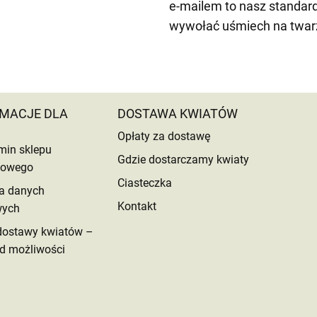
e-mailem to nasz standar
wywołać uśmiech na twar
MACJE DLA
DOSTAWA KWIATÓW
Opłaty za dostawę
min sklepu
Gdzie dostarczamy kwiaty
etowego
Ciasteczka
a danych
Kontakt
wych
dostawy kwiatów –
d możliwości