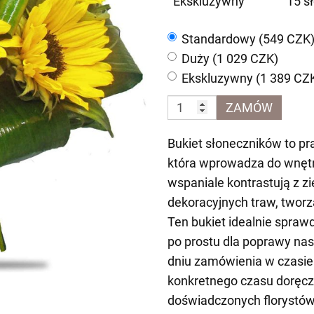
Ekskluzywny
15 s
Standardowy (549 CZK
Duży (1 029 CZK)
Ekskluzywny (1 389 CZ
ZAMÓW
Bukiet słoneczników to pr
która wprowadza do wnętrz
wspaniale kontrastują z z
dekoracyjnych traw, tworz
Ten bukiet idealnie sprawd
po prostu dla poprawy nast
dniu zamówienia w czasi
konkretnego czasu doręcz
doświadczonych florystów