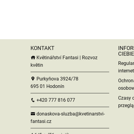
KONTAKT
INFOR
CIEBIE
Květinářství Fantasi | Rozvoz
Regula
květin
intern
Purkyňova 3924/78
Ochron
695 01 Hodonín
osobo
Czasy 
+420 777 816 077
przeglą
donaskova-sluzba@kvetinarstvi-
fantasi.cz