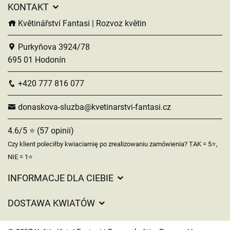
KONTAKT
Květinářství Fantasi | Rozvoz květin
Purkyňova 3924/78
695 01 Hodonín
+420 777 816 077
donaskova-sluzba@kvetinarstvi-fantasi.cz
4.6/5 ⭐ (57 opinii)
Czy klient poleciłby kwiaciarnię po zrealizowaniu zamówienia? TAK = 5⭐,
NIE = 1⭐
INFORMACJE DLA CIEBIE
Regulamin sklepu internetowego
DOSTAWA KWIATÓW
Ochrona danych osobowych
Opłaty za dostawę
Czasy dostawy kwiatów – przegląd możliwości