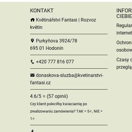
KONTAKT
INFOR
CIEBIE
Květinářství Fantasi | Rozvoz
Regula
květin
intern
Purkyňova 3924/78
Ochron
695 01 Hodonín
osobo
Czasy 
+420 777 816 077
przeglą
donaskova-sluzba@kvetinarstvi-
fantasi.cz
4.6/5 ⭐ (57 opinii)
Czy klient poleciłby kwiaciarnię po
zrealizowaniu zamówienia? TAK = 5⭐, NIE =
1⭐