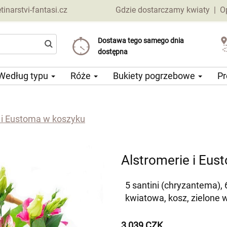
narstvi-fantasi.cz
Gdzie dostarczamy kwiaty
|
O
Dostawa tego samego dnia
Wybierz datę dostawy
Koszt dostawy już od 69 CZK
dostępna
Według typu
Róże
Bukiety pogrzebowe
Pr
 i Eustoma w koszyku
Alstromerie i Eus
5 santini (chryzantema), 6
kwiatowa, kosz, zielone 
3 039 CZK