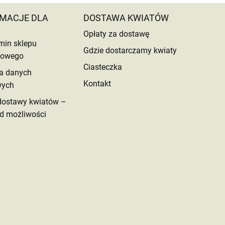
MACJE DLA
DOSTAWA KWIATÓW
Opłaty za dostawę
min sklepu
Gdzie dostarczamy kwiaty
etowego
Ciasteczka
a danych
Kontakt
wych
dostawy kwiatów –
d możliwości