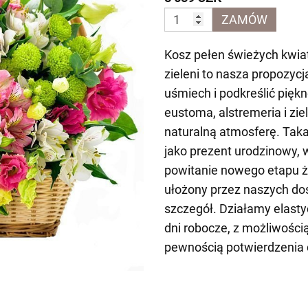
ZAMÓW
Kosz pełen świeżych kwia
zieleni to nasza propozyc
uśmiech i podkreślić pięk
eustoma, alstremeria i zie
naturalną atmosferę. Taka
jako prezent urodzinowy, 
powitanie nowego etapu ży
ułożony przez naszych do
szczegół. Działamy elast
dni robocze, z możliwości
pewnością potwierdzenia 