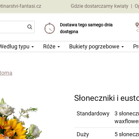
narstvi-fantasi.cz
Gdzie dostarczamy kwiaty
|
O
Dostawa tego samego dnia
Wybierz datę dostawy
Koszt dostawy już od 69 CZK
dostępna
Według typu
Róże
Bukiety pogrzebowe
Pr
stoma
Słoneczniki i eus
Standardowy
3 słoneczn
waxflower
Duży
5 słoneczn