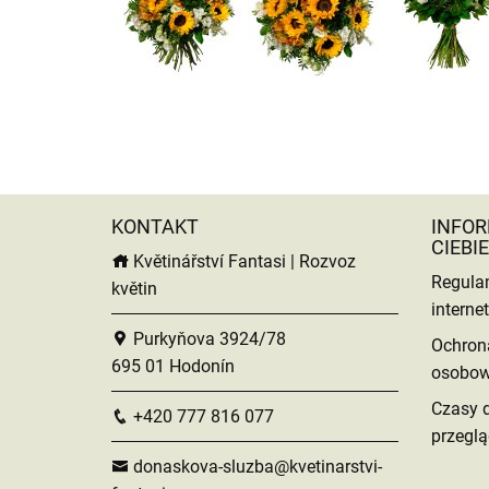
KONTAKT
INFOR
CIEBIE
Květinářství Fantasi | Rozvoz
Regula
květin
intern
Purkyňova 3924/78
Ochron
695 01 Hodonín
osobo
Czasy 
+420 777 816 077
przeglą
donaskova-sluzba@kvetinarstvi-