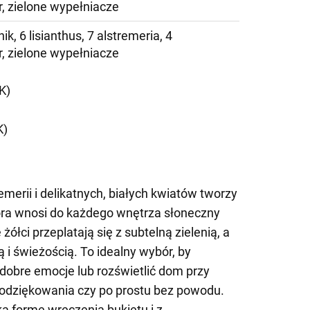
, zielone wypełniacze
ik, 6 lisianthus, 7 alstremeria, 4
, zielone wypełniacze
K)
K)
emerii i delikatnych, białych kwiatów tworzy
óra wnosi do każdego wnętrza słoneczny
ółci przeplatają się z subtelną zielenią, a
i świeżością. To idealny wybór, by
 dobre emocje lub rozświetlić dom przy
 podziękowania czy po prostu bez powodu.
 formę wręczenia bukietu i z