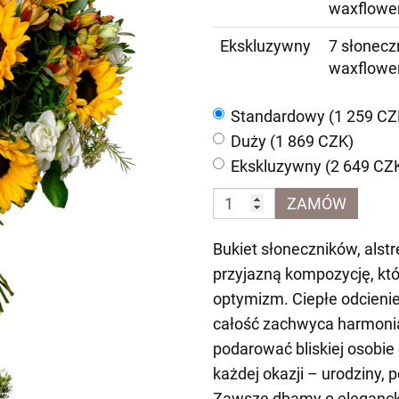
waxflower
Ekskluzywny
7 słoneczn
waxflower
Standardowy (1 259 CZ
Duży (1 869 CZK)
Ekskluzywny (2 649 CZ
ZAMÓW
Bukiet słoneczników, alstr
przyjazną kompozycję, kt
optymizm. Ciepłe odcienie ż
całość zachwyca harmonią 
podarować bliskiej osobie
każdej okazji – urodziny,
Zawsze dbamy o elegancką