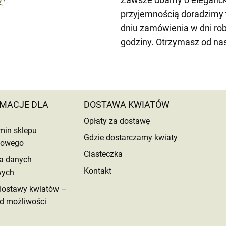
przyjemnością doradzimy 
dniu zamówienia w dni ro
godziny. Otrzymasz od na
MACJE DLA
DOSTAWA KWIATÓW
Opłaty za dostawę
min sklepu
Gdzie dostarczamy kwiaty
etowego
Ciasteczka
a danych
Kontakt
wych
dostawy kwiatów –
d możliwości