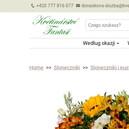
+420 777 816 077
donaskova-sluzba@kveti
Według okazji
Home
Słoneczniki
Słoneczniki i eu