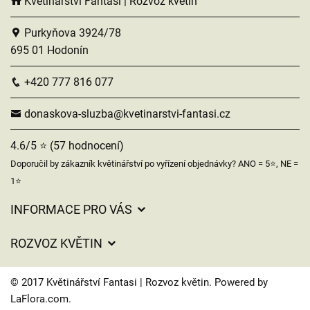
Květinářství Fantasi | Rozvoz květin
Purkyňova 3924/78
695 01 Hodonín
+420 777 816 077
donaskova-sluzba@kvetinarstvi-fantasi.cz
4.6/5 ⭐ (57 hodnocení)
Doporučil by zákazník květinářství po vyřízení objednávky? ANO = 5⭐, NE =
1⭐
INFORMACE PRO VÁS
Obchodní podmínky
ROZVOZ KVĚTIN
Ochrana osobních údajů
Ceny za doručení
Často kladené dotazy
© 2017 Květinářství Fantasi | Rozvoz květin. Powered by
Kam doručujeme květiny
LaFlora.com
.
O nás