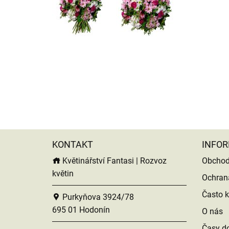
KONTAKT
INFOR
Květinářství Fantasi | Rozvoz
Obchod
květin
Ochran
Často k
Purkyňova 3924/78
695 01 Hodonín
O nás
Časy do