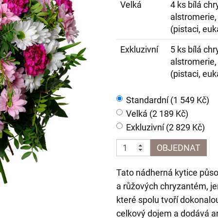
Velká
4 ks bílá ch
alstromerie,
(pistaci, euk
Exkluzivní
5 ks bílá ch
alstromerie,
(pistaci, euk
Standardní (1 549 Kč)
Velká (2 189 Kč)
Exkluzivní (2 829 Kč)
OBJEDNAT
Tato nádherná kytice působ
a růžových chryzantém, je
které spolu tvoří dokonal
celkový dojem a dodává ar