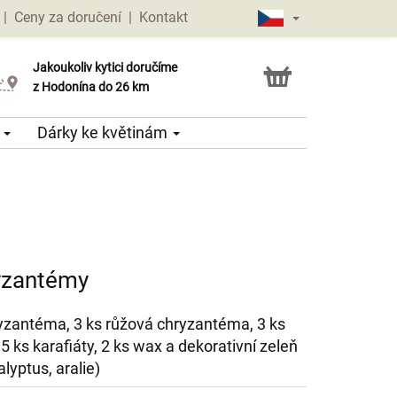
|
Ceny za doručení
|
Kontakt
Jakoukoliv kytici doručíme
Možnost vyzvednout v naší květince
z Hodonína do 26 km
e
Dárky ke květinám
ryzantémy
ryzantéma, 3 ks růžová chryzantéma, 3 ks
 5 ks karafiáty, 2 ks wax a dekorativní zeleň
alyptus, aralie)