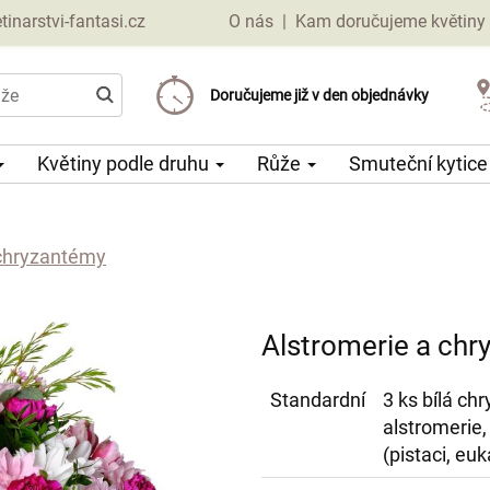
narstvi-fantasi.cz
O nás
|
Kam doručujeme květiny
Doručujeme již od 69 Kč
Doručujeme již v den objednávky
Možný výběr času a dne doručení
Květiny podle druhu
Růže
Smuteční kytic
 chryzantémy
Alstromerie a ch
Standardní
3 ks bílá ch
alstromerie,
(pistaci, euk