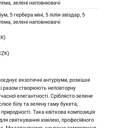
тема, зелені наповнювачі
іум, 5 гербера міні, 5 лілія-звіздар, 5
тема, зелені наповнювачі
ZK)
CZK)
оєднує екзотичні антуріуми, розкішні
 які разом створюють неповторну
учасної елегантності. Сріблясто-зелене
слює білу та зелену гаму букета,
 природності. Така квіткова композиція
для святкування ювілею, професійного
ка. Ми гарантуємо, що ваше замовлення