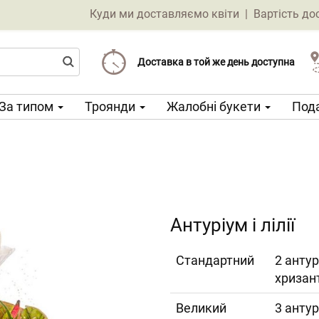
Куди ми доставляємо квіти
|
Вартість до
Доставка від 69 CZK
Виберіть дату доставки
Доставка в той же день доступна
За типом
Троянди
Жалобні букети
Пода
Антуріум і лілії
Cтандартний
2 антур
хризан
Великий
3 антур