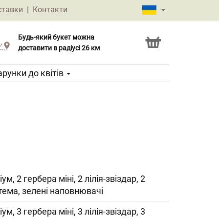
ставки
|
Контакти
Будь-який букет можна
Послуга Click & Collect
доставити в радіусі 26 км
рунки до квітів
іум, 2 гербера міні, 2 лілія-звіздар, 2
тема, зелені наповнювачі
іум, 3 гербера міні, 3 лілія-звіздар, 3