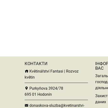
КОНТАКТИ
ІНФО
ВАС
Květinářství Fantasi | Rozvoz
Загаль
květin
господ
діяльн
Purkyňova 3924/78
695 01 Hodonín
Захист
даних
donaskova-sluzba@kvetinarstvi-