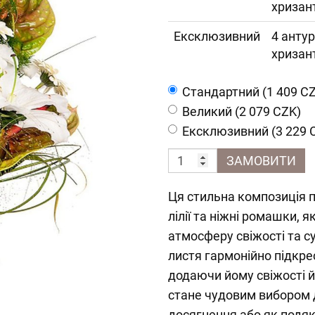
хризан
Ексклюзивний
4 антур
хризан
Cтандартний (1 409 C
Великий (2 079 CZK)
Ексклюзивний (3 229 
ЗАМОВИТИ
Ця стильна композиція п
лілії та ніжні ромашки,
атмосферу свіжості та с
листя гармонійно підкре
додаючи йому свіжості й
стане чудовим вибором 
досягнення або як подя