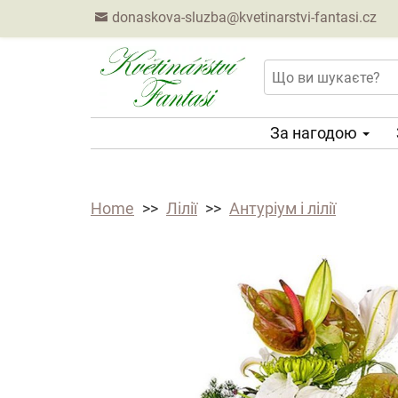
donaskova-sluzba@kvetinarstvi-fantasi.cz
За нагодою
Home
Лілії
Антуріум і лілії