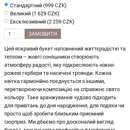
Cтандартний (999 CZK)
Великий (1 629 CZK)
Ексклюзивний (2 259 CZK)
ЗАМОВИТИ
Цей яскравий букет наповнений життєрадістю та
теплом – жовті соняшники створюють
атмосферу радості, яку підкреслюють ніжно-
рожеві гербери та насичені троянди. Кожна
квітка гармонійно поєднується з іншими,
перетворюючи композицію на справжнє свято
кольору. Таке аранжування чудово підходить
для привітань до дня народження, для подяки чи
просто щоб зробити близьким приємний
сюрприз. Ми дбаємо про досконалий вигляд
букета, тож всі квіти професійно й майстерно