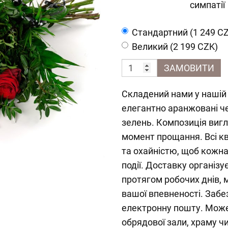
симпатії
Cтандартний (1 249 C
Великий (2 199 CZK)
ЗАМОВИТИ
Складений нами у нашій 
елегантно аранжовані че
зелень. Композиція виг
момент прощання. Всі к
та охайністю, щоб кожна
події. Доставку органі
протягом робочих днів, 
вашої впевненості. Заб
електронну пошту. Може
обрядової зали, храму ч