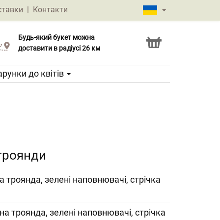
ставки
|
Контакти
Будь-який букет можна
Послуга Click & Collect
доставити в радіусі 26 км
рунки до квітів
 троянди
а троянда, зелені наповнювачі, стрічка
на троянда, зелені наповнювачі, стрічка