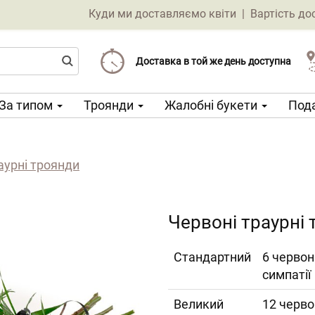
Куди ми доставляємо квіти
|
Вартість до
Доставка від 69 CZK
Виберіть дату доставки
Доставка в той же день доступна
За типом
Троянди
Жалобні букети
Пода
аурні троянди
Червоні траурні
Cтандартний
6 червон
симпатії
Великий
12 черво