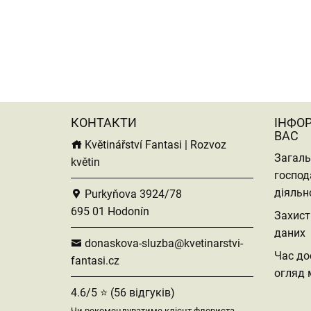
КОНТАКТИ
ІНФО
ВАС
Květinářství Fantasi | Rozvoz
Загаль
květin
господ
діяльн
Purkyňova 3924/78
695 01 Hodonín
Захист
даних
donaskova-sluzba@kvetinarstvi-
Час до
fantasi.cz
огляд 
4.6/5 ⭐ (56 відгуків)
Чи рекомендуватиме клієнт флориста