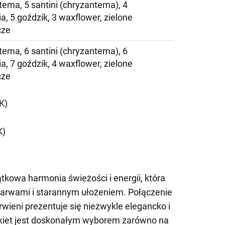
tema, 5 santini (chryzantema), 4
a, 5 goździk, 3 waxflower, zielone
cze
tema, 6 santini (chryzantema), 6
a, 7 goździk, 4 waxflower, zielone
cze
K)
K)
kowa harmonia świeżości i energii, która
arwami i starannym ułożeniem. Połączenie
czerwieni prezentuje się niezwykle elegancko i
ukiet jest doskonałym wyborem zarówno na