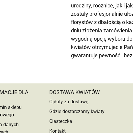
urodziny, rocznice, jak i j
zostały profesjonalnie u
florystów z dbałością o k
dniu złożenia zamówienia
wygodną opcję wyboru dok
kwiatów otrzymujecie Pań
gwarantuje pewność i be
MACJE DLA
DOSTAWA KWIATÓW
Opłaty za dostawę
min sklepu
Gdzie dostarczamy kwiaty
etowego
Ciasteczka
a danych
Kontakt
wych