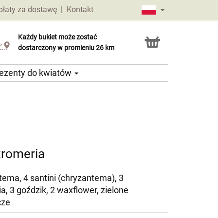
płaty za dostawę
|
Kontakt
Każdy bukiet może zostać
Usługa Click & Collect
dostarczony w promieniu 26 km
ezenty do kwiatów
tromeria
tema, 4 santini (chryzantema), 3
a, 3 goździk, 2 waxflower, zielone
cze