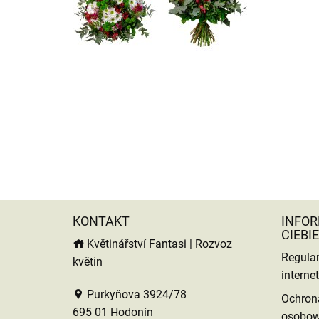
KONTAKT
INFOR
CIEBIE
Květinářství Fantasi | Rozvoz
Regula
květin
intern
Purkyňova 3924/78
Ochron
695 01 Hodonín
osobo