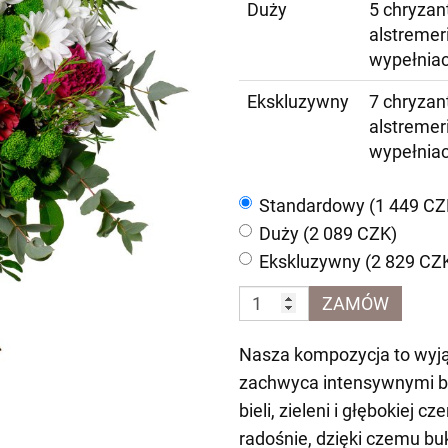
Duży
5 chryzan
alstremeri
wypełnia
Ekskluzywny
7 chryzan
alstremeri
wypełnia
Standardowy (1 449 CZ
Duży (2 089 CZK)
Ekskluzywny (2 829 CZ
ZAMÓW
Nasza kompozycja to wyjąt
zachwyca intensywnymi b
bieli, zieleni i głębokiej 
radośnie, dzięki czemu b