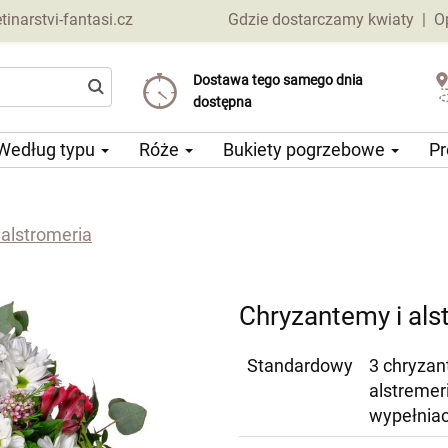
narstvi-fantasi.cz
Gdzie dostarczamy kwiaty
|
O
Dostawa tego samego dnia
Wybierz datę dostawy
Koszt dostawy już od 69 CZK
dostępna
Według typu
Róże
Bukiety pogrzebowe
Pr
alstromeria
Chryzantemy i als
Standardowy
3 chryzan
alstremeri
wypełnia