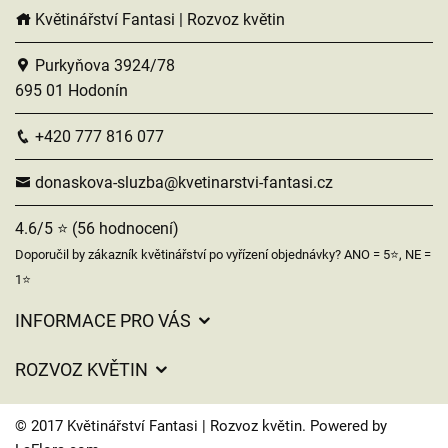
Květinářství Fantasi | Rozvoz květin
Purkyňova 3924/78
695 01 Hodonín
+420 777 816 077
donaskova-sluzba@kvetinarstvi-fantasi.cz
4.6/5 ⭐ (56 hodnocení)
Doporučil by zákazník květinářství po vyřízení objednávky? ANO = 5⭐, NE =
1⭐
INFORMACE PRO VÁS
Obchodní podmínky
ROZVOZ KVĚTIN
Ochrana osobních údajů
Ceny za doručení
Často kladené dotazy
© 2017 Květinářství Fantasi | Rozvoz květin. Powered by
Kam doručujeme květiny