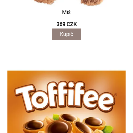
Miś
369 CZK
Kupić