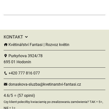
KONTAKT
Květinářství Fantasi | Rozvoz květin
Purkyňova 3924/78
695 01 Hodonín
+420 777 816 077
donaskova-sluzba@kvetinarstvi-fantasi.cz
4.6/5 ⭐ (57 opinii)
Czy klient poleciłby kwiaciarnię po zrealizowaniu zamówienia? TAK = 5⭐,
NIE = 1⭐