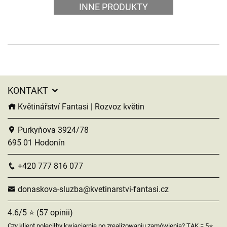
INNE PRODUKTY
KONTAKT
Květinářství Fantasi | Rozvoz květin
Purkyňova 3924/78
695 01 Hodonín
+420 777 816 077
donaskova-sluzba@kvetinarstvi-fantasi.cz
4.6/5 ⭐ (57 opinii)
Czy klient poleciłby kwiaciarnię po zrealizowaniu zamówienia? TAK = 5⭐,