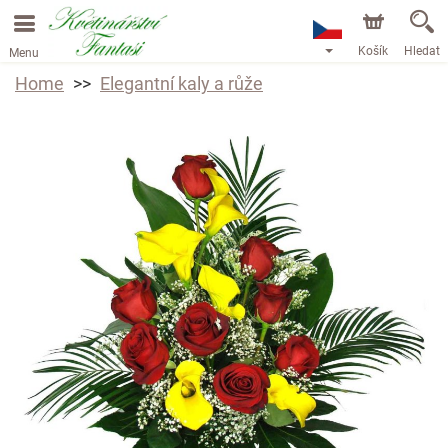
Košík
Hledat
Menu
Home
Elegantní kaly a růže