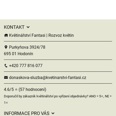
KONTAKT
Květinářství Fantasi | Rozvoz květin
Purkyňova 3924/78
695 01 Hodonín
+420 777 816 077
donaskova-sluzba@kvetinarstvi-fantasi.cz
4.6/5 ⭐ (57 hodnocení)
Doporučil by zákazník květinářství po vyřízení objednávky? ANO = 5⭐, NE =
1⭐
INFORMACE PRO VÁS