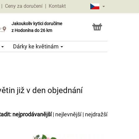
|
Ceny za doručení
|
Kontakt
Jakoukoliv kytici doručíme
Možnost vyzvednout v naší květince
z Hodonína do 26 km
e
Dárky ke květinám
ětin již v den objednání
adit:
nejprodávanější
|
nejlevnější
|
nejdražší