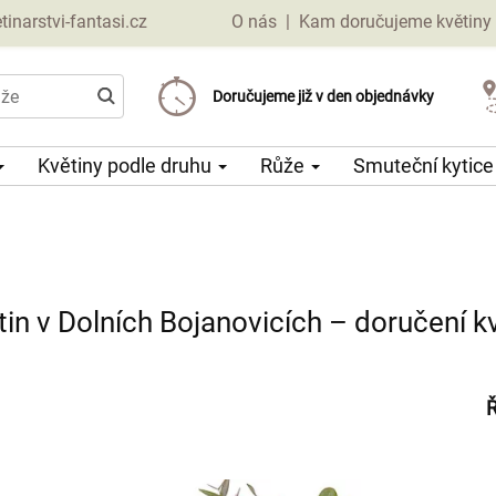
narstvi-fantasi.cz
O nás
|
Kam doručujeme květiny
Doručujeme již od 69 Kč
Doručujeme již v den objednávky
Možný výběr času a dne doručení
Květiny podle druhu
Růže
Smuteční kytic
tin v Dolních Bojanovicích – doručení kv
Ř