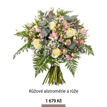
Růžové alstromérie a růže
1 679 Kč