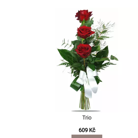
Trio
609 Kč