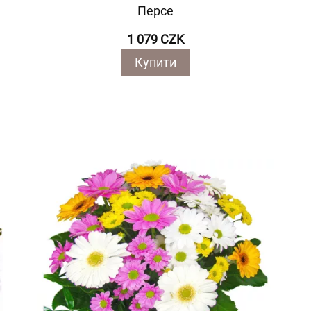
Персе
1 079 CZK
Купити