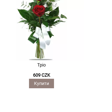
Тріо
609 CZK
Купити