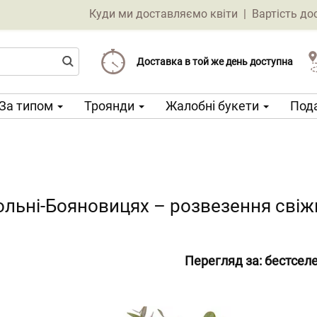
Куди ми доставляємо квіти
|
Вартість до
Доставка від 69 CZK
Виберіть дату доставки
Доставка в той же день доступна
За типом
Троянди
Жалобні букети
Пода
ольні-Бояновицях – розвезення свіжи
Перегляд за:
бестсел