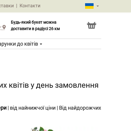
ставки
|
Контакти
Будь-який букет можна
Послуга Click & Collect
доставити в радіусі 26 км
рунки до квітів
х квітів у день замовлення
ери
|
від найнижчої ціни
|
Від найдорожчих