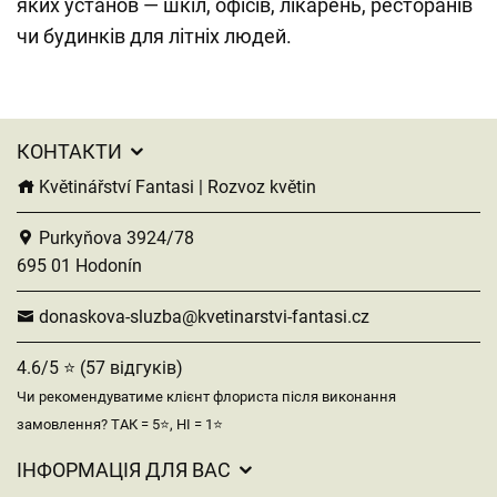
яких установ — шкіл, офісів, лікарень, ресторанів
чи будинків для літніх людей.
КОНТАКТИ
Květinářství Fantasi | Rozvoz květin
Purkyňova 3924/78
695 01 Hodonín
donaskova-sluzba@kvetinarstvi-fantasi.cz
4.6/5 ⭐ (57 відгуків)
Чи рекомендуватиме клієнт флориста після виконання
замовлення? ТАК = 5⭐, НІ = 1⭐
ІНФОРМАЦІЯ ДЛЯ ВАС