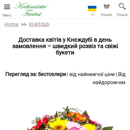
Кошик
Пошук
Menu
Home
Kněždub
Доставка квітів у Кнєждубі в день
замовлення – швидкий розвіз та свіжі
букети
Перегляд за:
бестселери
|
від найнижчої ціни
|
Від
найдорожчих