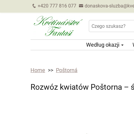
+420 777 816 077
donaskova-sluzba@kveti
Według okazji
Home
Poštorná
Rozwóz kwiatów Poštorna – ś