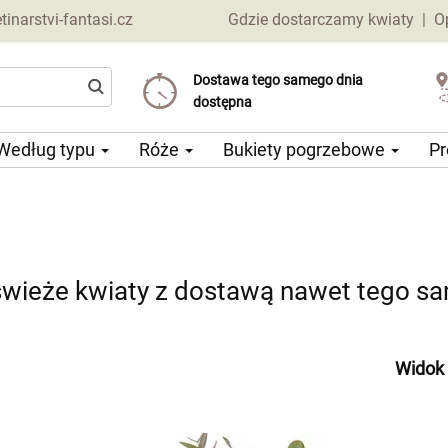
narstvi-fantasi.cz
Gdzie dostarczamy kwiaty
|
O
Dostawa tego samego dnia
Wybierz datę dostawy
Koszt dostawy już od 69 CZK
dostępna
Według typu
Róże
Bukiety pogrzebowe
Pr
wieże kwiaty z dostawą nawet tego s
Widok