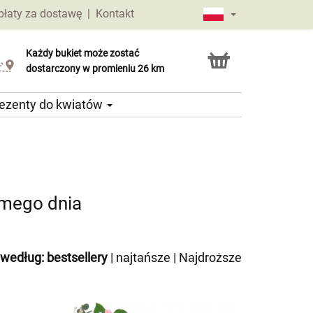
płaty za dostawę
|
Kontakt
Każdy bukiet może zostać
Usługa Click & Collect
dostarczony w promieniu 26 km
ezenty do kwiatów
amego dnia
 według:
bestsellery
|
najtańsze
|
Najdroższe