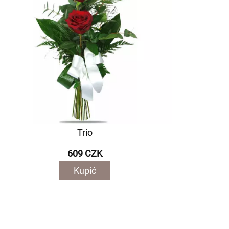
Trio
609 CZK
Kupić